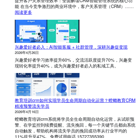
提升客户关系管理效率：全面解读CRM智能管理系统的核心功
能 在当今竞争激烈的商业环境中，客户关系管理（CRM）……
：
阅读更多
C
R
M
智
能
兴趣爱好者必入：AI智能客服 + 社群管理，深耕兴趣促变现
管
理
2026年4月26日
系
兴趣爱好者学习效率提升60%，交流活跃度提升70%，兴趣变
统
现转化率提升40%，成为兴趣爱好者必入的私域工具。
有
哪
些
功
能
？
教育培训crm如何实现学员生命周期自动化运营？螳螂教育CRM
精准预警流失学员
2026年4月16日
螳螂教育培训crm系统将学员全生命周期自动化运营，从试听预
警、在学监控到续费提醒、流失挽回，每一个关键节点都由系统
自动触发，帮助机构将流失学员的挽回成功率从行业平均的
11%提升至47%。免费试用电话 15727355390