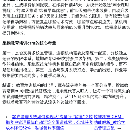
止日，生成续费预测报表。在续费日前45天，系统开始发送“剩余课时
提醒”；前30天推送“续费早鸟优惠”；前15天如果仍未续费，自动升级
为班主任跟进任务；前7天仍未续费，升级为校长跟进。所有续费沟通
记录自动归档，方便复盘哪些话术有效、哪些节点容易流失。某机构
使用后，续费提醒的触达率从原来的63%提升到100%，续费率从68%
提升到84%。
采购教育培训crm的核心考量
第一，是否支持多校区管理。连锁机构需要总部统一配置、分校独立
运营的权限体系。螳螂教育CRM支持多层级架构。第二，流失预警模
型的准确性。系统应该允许机构根据自己的历史数据训练模型，而不
是使用通用模型。第三，是否与教务系统打通。学员的出勤、作业等
数据需要自动同步，不能手动录入。
结语：
教育培训机构的利润，藏在流失率的每一个百分点里。螳螂教
育培训crm用数据代替感觉，用系统代替人盯人，让每一个可能流失的
学员都能被提前发现、精准挽回。从11%到47%的挽回成功率提升，
意味着数百万的营收被从流失的边缘拉了回来。
←
客户管理系统如何实现从“流量”到“留量”？螳
螳螂科技 CRM_
螂客户管理系统自动沉淀全渠道线索，公域获客
功能解析_教培学
成本降低52%，私域复购率翻倍
员管理适配
→