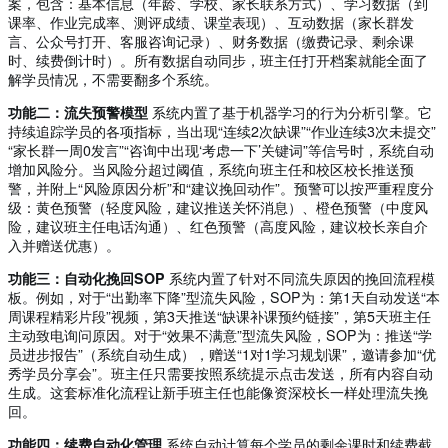
案，包含：基本信息（年龄、学校、家长联系方式）、学习数据（到
课率、作业完成率、测评成绩、课堂表现）、互动数据（家长群发
言、公众号打开、客服咨询记录）、财务数据（缴费记录、剩余课
时、续费倒计时）。所有数据自动同步，班主任打开档案就能全面了
解学员情况，不需要翻多个系统。
功能二：流失预警模型
系统内置了基于机器学习的行为分析引擎。它
持续追踪学员的各项指标，当出现“连续2次缺课”“作业连续3次未提交”
“家长群一周0发言”“咨询中出现‘考虑一下’关键词”等信号时，系统自动
增加风险分。当风险分超过阈值，系统向班主任和校区校长推送预
警，并附上“风险原因分析”和“建议挽回动作”。预警可以按严重程度分
级：黄色预警（轻度风险，建议推送关怀消息）、橙色预警（中度风
险，建议班主任电话沟通）、红色预警（高度风险，建议校长亲自介
入并赠送优惠）。
功能三：自动化挽回SOP
系统内置了针对不同流失原因的挽回流程模
板。例如，对于“出勤率下降”型流失风险，SOP为：第1天自动发送“本
周课程精彩片段”视频，第3天推送“缺课补课预约链接”，第5天班主任
主动致电询问原因。对于“效果不满意”型流失风险，SOP为：推送“学
员进步报告”（系统自动生成），赠送“1对1学习规划课”，邀请参加“优
秀学员分享会”。班主任只需要按照系统提示点击发送，所有内容自动
生成。这套标准化流程让新手班主任也能像资深校长一样处理流失挽
回。
功能四：续费自动化管理
系统自动计算每个学员的剩余课时和续费截