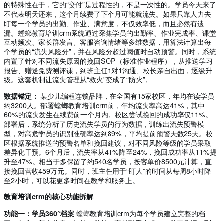
的特殊性在于，它的“交付”是过程性的，不是一次性的。学员今天来了
不代表明天还来，这个月续费了下个月可能就流失。如果只靠人力去
盯每一个学员的出勤、作业、满意度，不仅效率低，而且必然有遗
漏。螳螂教育培训crm系统通过采集学员的出勤率、作业完成率、课堂
互动频次、家长群发言、客服咨询情绪等多维数据，用算法计算出每
个学员的“流失风险分”，并在风险分超过阈值时自动预警。同时，系统
内置了针对不同流失原因的挽回SOP（标准作业程序），从推送学习
报告、赠送免费测评课，到班主任1对1沟通、校长亲自出面，逐级升
级。这套机制让流失管理从“救火”变成了“防火”。
数据锚定：
某少儿编程连锁品牌，在全国有15家校区，年均在读学员
约3200人。部署螳螂教育培训crm前，年均流失率高达41%，其中
60%的流失发生在续费前一个月内。校区尝试挽回的成功率仅11%。
部署后，系统分析了历史流失学员的行为数据，训练出流失预警模
型，对高危学员的识别准确率达到89%，平均提前预警天数25天。校
区根据系统推送的预警名单和挽回建议，对不同风险等级的学员采取
差异化干预。6个月后，流失率从41%降至24%，挽回成功率从11%提
升至47%。相当于多保留了约540名学员，按客单价8500元计算，直
接挽回营收459万元。同时，班主任用于“盯人”的时间从每周8小时降
至2小时，可以花更多时间在教学和服务上。
教育培训crm的核心功能拆解
功能一：学员360°档案
螳螂教育培训crm为每个学员建立完整的档