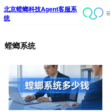
跳
北京螳螂科技Agent客服系
至
内
统
容
螳螂系统