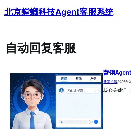
跳
北京螳螂科技Agent客服系统
至
内
容
自动回复客服
营销Age
新闻资讯
2026年
核心关键词：