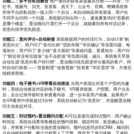
功能二：多平台私信聚合
地产项目的获客渠道极其分散——抖音、小
红书、视频号、贝壳、安居客、房天下、公众号、官网。螳螂系统将
所有平台的私信统一接入同一个后台，AI自动响应所有渠道。用户在
不同平台问同一个问题，系统能识别出同一人，避免重复询问“您看的
是哪个楼盘”。置业顾问只需打开一个后台，就能看到所有对话记录，
按意向排序优先跟进。
功能三：意向评分+自动标签
系统根据用户的对话行为，自动计算“购
房意向分”。用户问了“首付比例”“贷款年限”“学区确认”等深度问题，每
项加分；用户问了“多少钱”“多大面积”等基础问题，普通加分；用户问
了“附近有没有垃圾场”“会不会贬值”等负面问题，减分。系统每天早晨
自动生成“高意向客户排行榜”，置业顾问优先跟进评分最高的客户。同
时自动打标签——“首套刚需”“改善置换”“投资客”“学区需求”等，方便后
续精准营销。
功能四：电子楼书+VR带看自动推送
当用户表现出对某个户型的兴趣
时，系统自动推送对应的电子楼书、VR看房链接、户型图。用户点击
后，后台记录停留时长和查看内容，进一步丰富用户画像。如果用户
在VR看房中停留超过3分钟，系统自动标记为“高意向”，并提醒置业顾
问主动发起对话。
功能五：到访预约+置业顾问分配
AI可以直接完成到访预约：用户确认
时间后，系统自动查询售楼处的预约排期，锁定时间，发送确认短
信，并将客户分配给当值的置业顾问。预约信息同步到CRM，顾问到
点自动收到提醒。整个过程零人工干预，既提升了用户体验，又减轻