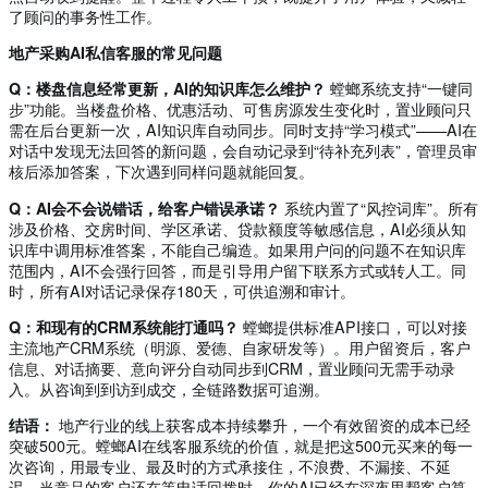
了顾问的事务性工作。
地产采购AI私信客服的常见问题
Q：楼盘信息经常更新，AI的知识库怎么维护？
螳螂系统支持“一键同
步”功能。当楼盘价格、优惠活动、可售房源发生变化时，置业顾问只
需在后台更新一次，AI知识库自动同步。同时支持“学习模式”——AI在
对话中发现无法回答的新问题，会自动记录到“待补充列表”，管理员审
核后添加答案，下次遇到同样问题就能回复。
Q：AI会不会说错话，给客户错误承诺？
系统内置了“风控词库”。所有
涉及价格、交房时间、学区承诺、贷款额度等敏感信息，AI必须从知
识库中调用标准答案，不能自己编造。如果用户问的问题不在知识库
范围内，AI不会强行回答，而是引导用户留下联系方式或转人工。同
时，所有AI对话记录保存180天，可供追溯和审计。
Q：和现有的CRM系统能打通吗？
螳螂提供标准API接口，可以对接
主流地产CRM系统（明源、爱德、自家研发等）。用户留资后，客户
信息、对话摘要、意向评分自动同步到CRM，置业顾问无需手动录
入。从咨询到到访到成交，全链路数据可追溯。
结语：
地产行业的线上获客成本持续攀升，一个有效留资的成本已经
突破500元。螳螂AI在线客服系统的价值，就是把这500元买来的每一
次咨询，用最专业、最及时的方式承接住，不浪费、不漏接、不延
迟。当竞品的客户还在等电话回拨时，你的AI已经在深夜里帮客户算