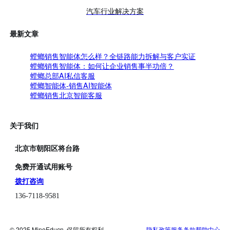
汽车行业解决方案
最新文章
螳螂销售智能体怎么样？全链路能力拆解与客户实证
螳螂销售智能体：如何让企业销售事半功倍？
螳螂总部AI私信客服
螳螂智能体-销售AI智能体
螳螂销售北京智能客服
关于我们
北京市朝阳区将台路
免费开通试用账号
拨打咨询
136-7118-9581
© 2025 MineEducn. 保留所有权利
隐私政策
服务条款
帮助中心