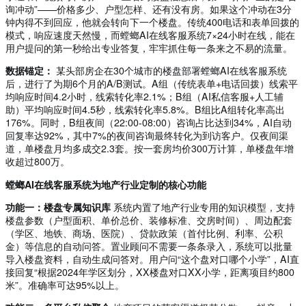
询冲动”——价格多少、户型怎样、还有没有房。如果这个冲动在3分
钟内得不到回应，他就会转向下一个楼盘。传统400电话和表单回拨的
模式，响应速度天然慢，而螳螂AI在线客服系统7×24小时在线，能在
用户提问的第一秒给出专业答复，牢牢抓住每一条来之不易的流量。
数据锚定：
某头部房企在30个城市的楼盘部署螳螂AI在线客服系统
后，进行了为期6个月的A/B测试。A组（传统表单+电话回拨）线索平
均响应时间4.2小时，线索转化率2.1%；B组（AI私信客服+人工辅
助）平均响应时间4.5秒，线索转化率5.8%。B组比A组转化率高出
176%。同时，B组夜间（22:00-08:00）咨询占比达到34%，AI自动
回复率达92%，其中7%的夜间咨询最终转化为到访客户。仅夜间渠
道，单楼盘月均多成交2.3套。按一套房均价300万计算，单楼盘年增
收超过800万。
螳螂AI在线客服系统为地产行业定制的核心功能
功能一：楼盘专属知识库
系统内置了地产行业专用的知识模型，支持
楼盘参数（户型面积、单价总价、装修标准、交房时间）、周边配套
（学区、地铁、商场、医院）、贷款政策（首付比例、利率、公积
金）等信息的自动问答。置业顾问不需要一条条录入，系统可以批量
导入楼盘资料，自动生成问答对。用户问“这个盘对口哪个小学”，AI直
接回复“根据2024年学区划分，XX楼盘对口XX小学，距离项目约800
米”。准确率可达95%以上。