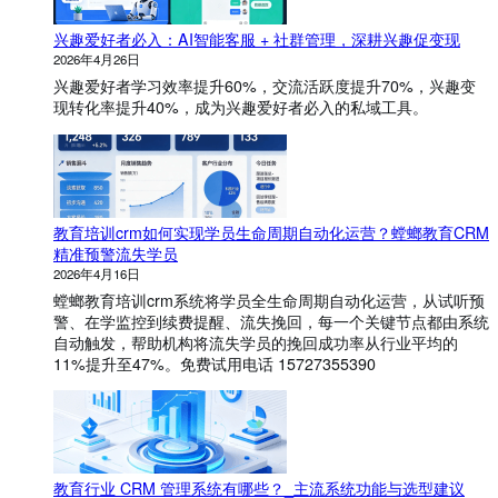
能
兴趣爱好者必入：AI智能客服 + 社群管理，深耕兴趣促变现
管
理
2026年4月26日
系
兴趣爱好者学习效率提升60%，交流活跃度提升70%，兴趣变
统
现转化率提升40%，成为兴趣爱好者必入的私域工具。
有
哪
些
功
能
？
教育培训crm如何实现学员生命周期自动化运营？螳螂教育CRM
精准预警流失学员
2026年4月16日
螳螂教育培训crm系统将学员全生命周期自动化运营，从试听预
警、在学监控到续费提醒、流失挽回，每一个关键节点都由系统
自动触发，帮助机构将流失学员的挽回成功率从行业平均的
11%提升至47%。免费试用电话 15727355390
教育行业 CRM 管理系统有哪些？_主流系统功能与选型建议