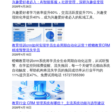
兴趣爱好者必入：AI智能客服 + 社群管理，深耕兴趣促变现
管
理
2026年4月26日
系
兴趣爱好者学习效率提升60%，交流活跃度提升70%，兴趣变
统
现转化率提升40%，成为兴趣爱好者必入的私域工具。
有
哪
些
功
能
？
教育培训crm如何实现学员生命周期自动化运营？螳螂教育CRM
精准预警流失学员
2026年4月16日
螳螂教育培训crm系统将学员全生命周期自动化运营，从试听预
警、在学监控到续费提醒、流失挽回，每一个关键节点都由系统
自动触发，帮助机构将流失学员的挽回成功率从行业平均的
11%提升至47%。免费试用电话 15727355390
教育行业 CRM 管理系统有哪些？_主流系统功能与选型建议
2026年4月16日